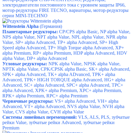
э
лектродвигатели постоянного тока с уровнем защиты IP66,
м
отор-редукторы FIRE TECNO, в
ариаторы, м
отор-редукторы
серии MINI-TECHNO
Wittenstein Alpha
(Германия)
Планетарные редукторы:
CP/CPS alpha Basic, NP alpha Value,
NPS alpha Value, NPT alpha Value, NPL alpha Value, NPR alpha
Value, SP+ alpha Advanced, TP+ alpha Advanced, SP+ High
Speed alpha Advanced, TP+ High Torque alpha Advanced, XP+
alpha Premium, RP+ alpha Premium, HDP alpha Advanced, HDV
alpha Value, DP+ alpha Advanced
Угловые редукторы:
NPK alpha Value, NPSK alpha Value,
NPTK alpha Value, CPK/CPSK alpha Basic, SK+ alpha Advanced,
SPK+ alpha Advanced, TK+ alpha ADvanced, TPK+ alpha
Advanced, TPK+ HIGH TORQUE alpha Advanced, HG+ alpha
Advanced, SC+ alpha Advanced, SPC+ alpha Advanced, TPC+
alpha Advanced, XPK+ alpha Premium, XPC+ alpha Premium,
RPK+ alpha Premium, RPC+ alpha Premium
Червячные редукторы:
VS+ alpha Advanced, VH+ alpha
Advanced, VT+ alpha Advanced, NVS alpha Value, NVH alpha
Value, CVS alpha Value, CVH alpha Value
Системы линейных перемещений:
VLS, ALS, PLS, зубчатые
рейки Value, зубчатые рейки Advanced, зубчатые рейки
Premium