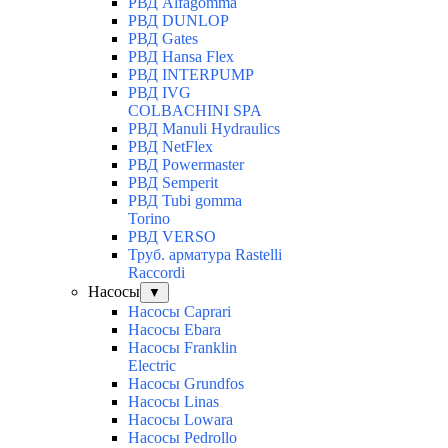
РВД Alfagomma
РВД DUNLOP
РВД Gates
РВД Hansa Flex
РВД INTERPUMP
РВД IVG
COLBACHINI SPA
РВД Manuli Hydraulics
РВД NetFlex
РВД Powermaster
РВД Semperit
РВД Tubi gomma
Torino
РВД VERSO
Труб. арматура Rastelli
Raccordi
Насосы
▼
Насосы Caprari
Насосы Ebara
Насосы Franklin
Electric
Насосы Grundfos
Насосы Linas
Насосы Lowara
Насосы Pedrollo