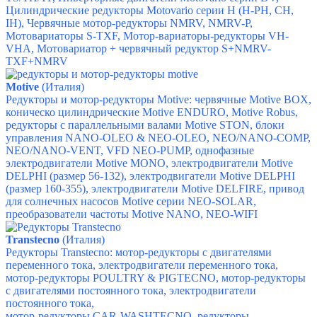
Цилиндрические редукторы Motovario серии H (H-PH, CH,
IH),
Червячные мотор-редукторы NMRV, NMRV-P,
Мотовариаторы S-TXF,
Мотор-вариаторы-редукторы VH-
VHA,
Мотовариатор + червячный редуктор S+NMRV-
TXF+NMRV
Motive
(Италия)
Редукторы и мотор-редукторы Motive: ч
ервячные Motive BOX,
к
оническо цилиндрические Motive ENDURO,
Motive Robus,
р
едукторы с параллельными валами Motive STON, б
локи
управления NANO-OLEO & NEO-OLEO,
NEO/NANO-COMP,
NEO/NANO-VENT,
VFD NEO-PUMP, о
днофазные
электродвигатели Motive MONO,
электродвигатели Motive
DELPHI (размер 56-132),
электродвигатели Motive DELPHI
(размер 160-355),
электродвигатели Motive DELFIRE,
привод
для солнечных насосов Motive серии NEO-SOLAR,
п
реобразователи частоты Motive NANO,
NEO-WIFI
Transtecno
(Италия)
Редукторы Transtecno: м
отор-редукторы с двигателями
переменного тока, э
лектродвигатели переменного тока,
м
отор-редукторы POULTRY & PIGTECNO, м
отор-редукторы
с двигателями постоянного тока, э
лектродвигатели
постоянного тока,
мотор-редукторы CAR-WASHTECNO, р
едукторы,