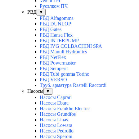
Veichi ПЧ
Русэлком ПЧ
РВД
▼
РВД Alfagomma
РВД DUNLOP
РВД Gates
РВД Hansa Flex
РВД INTERPUMP
РВД IVG COLBACHINI SPA
РВД Manuli Hydraulics
РВД NetFlex
РВД Powermaster
РВД Semperit
РВД Tubi gomma Torino
РВД VERSO
Труб. арматура Rastelli Raccordi
Насосы
▼
Насосы Caprari
Насосы Ebara
Насосы Franklin Electric
Насосы Grundfos
Насосы Linas
Насосы Lowara
Насосы Pedrollo
Насосы Speroni