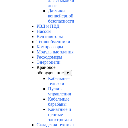
для стыковки
лент
Датчики
конвейерной
безопасности
РВД и ПВД
Насосы
Вентиляторы
Теплообменники
Компрессоры
Модульные здания
Расходомеры
Энергоцепи
Крановое
оборудование
▼
Кабельные
тележки
Пульты
управления
Кабельные
барабаны
Канатные и
цепные
электротали
Складская техника