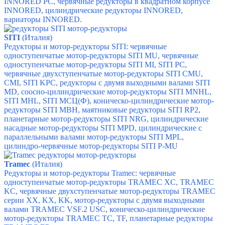
INNORED PC,
червячные редукторы в квадратном корпусе
INNORED,
цилиндрические редукторы
INNORED,
вариаторы INNORED.
SITI
(Италия)
Редукторы и мотор-редукторы SITI: червячные
одноступенчатые мотор-редукторы SITI MU,
червячные
одноступенчатые мотор-редукторы SITI MI,
SITI PC,
червячные двухступенчатые мотор-редукторы SITI CMU,
CMI,
SITI KPC,
редукторы с двумя выходными валами SITI
MD,
соосно-цилиндрические мотор-редукторы SITI MNHL,
SITI MHL,
SITI МСЦ(Ф),
коническо-цилиндрические мотор-
редукторы SITI MBH,
маятниковые редукторы SITI RP2,
планетарные мотор-редукторы SITI NRG,
цилиндрические
насадные мотор-редукторы SITI MPD,
цилиндрические с
параллельными валами мотор-редукторы SITI MPL,
цилиндро-червячные мотор-редукторы SITI P-MU
Tramec
(Италия)
Редукторы и мотор-редукторы Tramec: ч
ервячные
одноступенчатые мотор-редукторы TRAMEC XC,
TRAMEC
KC, ч
ервячные двухступенчатые мотор-редукторы TRAMEC
серии XX, KX, KK, м
отор-редукторы с двумя выходными
валами TRAMEC VSF.2 USC, к
оническо-цилиндрические
мотор-редукторы TRAMEC TC, TF, п
ланетарные редукторы