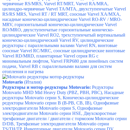
червячные RS/MRS,
Varvel RT/MRT,
Varvel RA/MRA,
ц
илиндро-червячные Varvel ТА/MТА, д
вухступенчатыe Varvel
RS/RS MRS,
Varvel RT / RT MRT,
соосные Varvel XA/MXA,
насадные коническо-цилиндрические
Varvel RO-RV / MRO-
MRV, г
оризонтальный коническо-цилиндрические Varvel
RO/MRO, д
вухступенчатые горизонтальные коническо-
цилиндрические Varvel RO2, т
рехступенчатый вертикальный
коническо-цилиндрический Varvel RV, ц
илиндрические
редукторы с параллельными валами Varvel RN
, в
интовые
соосные Varvel RC/MRC, с
оосные цилиндрические винтовые
Varvel RD/MRD,
планетарные Varvel серия RG с
минимальным люфтом,
Varvel FRP680 для линейных систем
подачи,
Varvel RB с параллельными валами для систем
отопления и нагрева
Motovario
(Италия)
Редукторы и мотор-редукторы Motovario:
Редукторы
Motovario MHD Mid Heavy Duty (PBZ, PBH, PBC),
Насадные
редукторы Motovario серии S,
Коническо-цилиндрические
редукторы Motovario серии B (B-PB, CB, IB),
Однофазные
электродвигатели Motovario серии S,
Однофазные
электродвигатели Motovario серии HSE,
Двухскоростные
трехфазные двигатели / двигатели с тормозом Motovario серии
D/DB,
Трехфазные электродвигатели Motovatio серии
TS/TH/TP,
Инверторные двигатели Motovario серии DV,