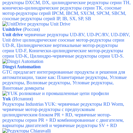
редукторы DXCM, DX,
цилиндрические редукторы серии ТН,
коническо-цилиндрические редукторы серии ТК,
соосные
мотор-редукторы серий IPCM, IBCM, SXCM, SPCM, SBCM,
соосные редукторы серий IP, IB, SX, SP, SB
Unitdrive
(Россия)
Unit drive
червячные редукторы
UD-RV,
UD-PC/RV,
UD-DRV,
Unit drive цилиндрические соосные мотор-редукторы серии
UD-R,
Цилиндрические вертикальные мотор-редукторы
серии UD-F,
Конически-цилиндрические мотор-редукторы
серии UD-K,
Цилиндро-червячные редукторы серии UD-S.
Dingyi Automation
GTC предлагает интегрированные продукты и решения для
автоматизации, такие как:
Планетарные редукторы,
Угловые
редукторы,
Волновые редукторы,
Угловые редукторы,
Винтовые домкраты
Yuk
(Испания)
Редукторы Industrias YUK
: ч
ервячные редукторы RD Worm,
ч
ервячные мотор-редукторы с предпусковым
цилиндрическим блоком PR + RD, ч
ервячные мотор-
редукторы серии PR + RD комбинированные с двигателем,
в
ариаторы двигателей и червячные редукторы SV + RD