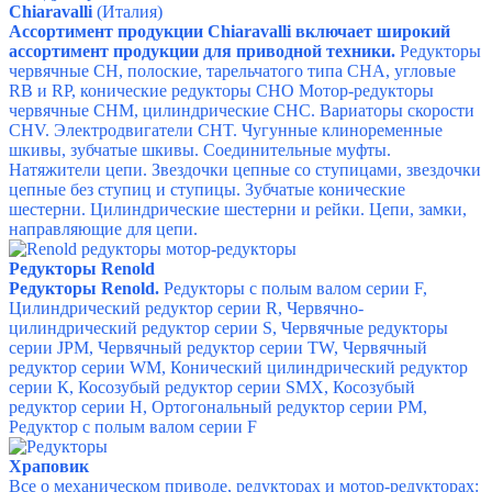
Chiaravalli
(Италия)
Ассортимент продукции Chiaravalli включает широкий
ассортимент продукции для приводной техники.
Редукторы
червячные CH, полоские, тарельчатого типа CHA, угловые
RB и RP, конические редукторы CHO Мотор-редукторы
червячные CHM, цилиндрические CHC. Вариаторы скорости
CHV. Электродвигатели CHT. Чугунные клиноременные
шкивы, зубчатые шкивы. Соединительные муфты.
Натяжители цепи. Звездочки цепные со ступицами, звездочки
цепные без ступиц и ступицы. Зубчатые конические
шестерни. Цилиндрические шестерни и рейки. Цепи, замки,
направляющие для цепи.
Редукторы Renold
Редукторы Renold.
Редукторы с полым валом серии F,
Цилиндрический редуктор серии R,
Червячно-
цилиндрический редуктор серии S,
Червячные редукторы
серии JPM,
Червячный редуктор серии TW,
Червячный
редуктор серии WM,
Конический цилиндрический редуктор
серии К,
Косозубый редуктор серии SMX,
Косозубый
редуктор серии Н,
Ортогональный редуктор серии PM,
Редуктор с полым валом серии F
Храповик
Все о механическом приводе, редукторах и мотор-редукторах: