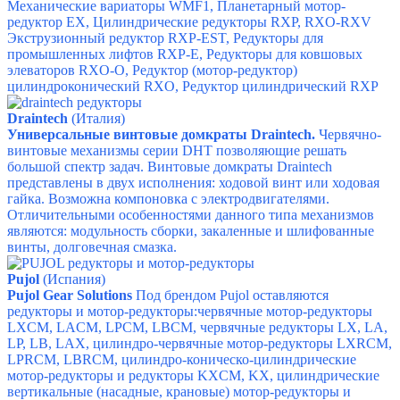
Механические вариаторы WMF1,
Планетарный мотор-
редуктор EX,
Цилиндрические редукторы RXP, RXO-RXV
Экструзионный редуктор RXP-EST,
Редукторы для
промышленных лифтов RXP-E,
Редукторы для ковшовых
элеваторов RXO-O,
Редуктор (мотор-редуктор)
цилиндроконический RXO,
Редуктор цилиндрический RXP
Draintech
(Италия)
Универсальные винтовые домкраты Draintech.
Червячно-
винтовые механизмы серии DHT
позволяющие решать
большой спектр задач. В
интовые домкраты
Draintech
п
редставлены в двух исполнения: ходовой винт или ходовая
гайка. Возможна компоновка с электродвигателями.
Отличительными особенностями данного типа механизмов
являются: модульность сборки, закаленные и шлифованные
винты, долговечная смазка.
P
ujol
(Испания)
Pujol Gear Solutions
Под брендом Pujol оставляются
редукторы и мотор-редукторы:
червячные мотор-редукторы
LXCM, LACM, LPCM, LBCM,
червячные редукторы LX, LA,
LP, LB, LAX,
цилиндро-червячные мотор-редукторы LXRCM,
LPRCM, LBRCM,
цилиндро-коническо-цилиндрические
мотор-редукторы и редукторы KXCM, KX,
цилиндрические
вертикальные (насадные, крановые) мотор-редукторы и