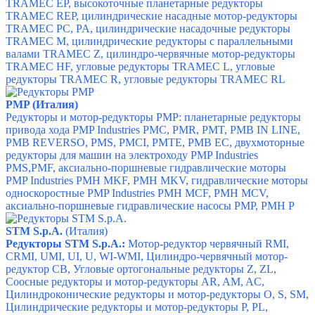
TRAMEC EP, в
ысокоточные планетарные редукторы
TRAMEC REP, ц
илиндрические насадные мотор-редукторы
TRAMEC PC, PA, ц
илиндрические насадочные редукторы
TRAMEC M, ц
илиндрические редукторы с параллельными
валами TRAMEC Z, ц
илиндро-червячные мотор-редукторы
TRAMEC HF, у
гловые редукторы TRAMEC L, у
гловые
редукторы TRAMEC R, у
гловые редукторы TRAMEC RL
PMP (Италия)
Редукторы и мотор-редукторы PMP:
планетарные редукторы
привода хода PMP Industries PMC,
PMR,
PMT,
PMB IN LINE,
PMB REVERSO,
PMS,
PMCI,
PMTE,
PMB EC, д
вухмоторные
редукторы для машин на электроходу
PMP Industries
PMS,
PMF, а
ксиально-поршневые гидравлические моторы
PMP Industries PMH MKF,
PMH MKV,
гидравлические моторы
односкоростные PMP Industries PMH MCF,
PMH MCV,
аксиально-поршневые гидравлические насосы PMP, PMH P
STM S.p.A.
(Италия)
Редукторы STM S.p.A.:
Мотор-редуктор червячный RMI,
CRMI, UMI, UI, U, WI-WMI,
Цилиндро-червячный мотор-
редуктор CB,
Угловые ортогональные редукторы Z, ZL,
Соосные редукторы и мотор-редукторы AR, AM, AC,
Цилиндроконические редукторы и мотор-редукторы O, S, SM,
Цилиндрические редукторы и мотор-редукторы P, PL,