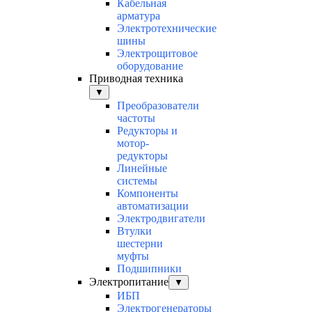
Кабельная
арматура
Электротехнические
шины
Электрощитовое
оборудование
Приводная техника
▼
Преобразователи
частоты
Редукторы и
мотор-
редукторы
Линейные
системы
Компоненты
автоматизации
Электродвигатели
Втулки
шестерни
муфты
Подшипники
Электропитание
▼
ИБП
Электрогенераторы