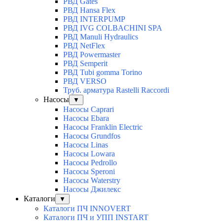
РВД Gates
РВД Hansa Flex
РВД INTERPUMP
РВД IVG COLBACHINI SPA
РВД Manuli Hydraulics
РВД NetFlex
РВД Powermaster
РВД Semperit
РВД Tubi gomma Torino
РВД VERSO
Труб. арматура Rastelli Raccordi
Насосы
▼
Насосы Caprari
Насосы Ebara
Насосы Franklin Electric
Насосы Grundfos
Насосы Linas
Насосы Lowara
Насосы Pedrollo
Насосы Speroni
Насосы Waterstry
Насосы Джилекс
Каталоги
▼
Каталоги ПЧ INNOVERT
Каталоги ПЧ и УПП INSTART