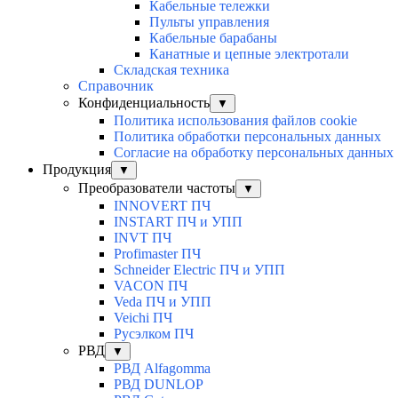
Кабельные тележки
Пульты управления
Кабельные барабаны
Канатные и цепные электротали
Складская техника
Справочник
Конфиденциальность
▼
Политика использования файлов cookie
Политика обработки персональных данных
Согласие на обработку персональных данных
Продукция
▼
Преобразователи частоты
▼
INNOVERT ПЧ
INSTART ПЧ и УПП
INVT ПЧ
Profimaster ПЧ
Schneider Electric ПЧ и УПП
VACON ПЧ
Veda ПЧ и УПП
Veichi ПЧ
Русэлком ПЧ
РВД
▼
РВД Alfagomma
РВД DUNLOP