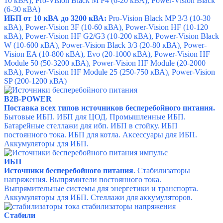
10 кВА),
Pro-Vision Black M P4
(6-20 кВА),
Power-Vision Black
(6-30 кВА)
ИБП от 10 кВА до 3200 кВА:
Pro-Vision Black MP 3/3
(10-30
кВА),
Power-Vision 3F
(10-60 кВА),
Power-Vision HF
(10-120
кВА),
Power-Vision HF G2/G3
(10-200 кВА),
Power-Vision Black
W
(10-600 кВА),
Power-Vision Black 3/3
(20-80 кВА),
Power-
Vision EA
(10-800 кВА),
Evo
(20-1000 кВА),
Power-Vision HF
Module 50
(50-3200 кВА),
Power-Vision HF Module
(20-2000
кВА),
Power-Vision HF Module 25
(250-750 кВА),
Power-Vision
SP
(200-1200 кВА)
B2B-POWER
Поставка всех типов источников бесперебойного питания.
Бытовые ИБП.
ИБП для ЦОД.
Промышленные ИБП.
Батарейные стеллажи для ибп.
ИБП в стойку.
ИБП
постоянного тока.
ИБП для котла.
Аксессуары для ИБП.
Аккумуляторы для ИБП.
ИБП
Источники бесперебойного питания
. Стабилизаторы
напряжения. Выпрямители постоянного тока.
Выпрямительные системы для энергетики и транспорта.
Аккумуляторы для ИБП. Стеллажи для аккумуляторов.
Стабили