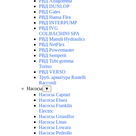
РВД Alfagomma
РВД DUNLOP
РВД Gates
РВД Hansa Flex
РВД INTERPUMP
РВД IVG
COLBACHINI SPA
РВД Manuli Hydraulics
РВД NetFlex
РВД Powermaster
РВД Semperit
РВД Tubi gomma
Torino
РВД VERSO
Труб. арматура Rastelli
Raccordi
Насосы
▼
Насосы Caprari
Насосы Ebara
Насосы Franklin
Electric
Насосы Grundfos
Насосы Linas
Насосы Lowara
Насосы Pedrollo