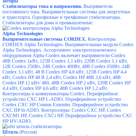
заторы
Стабилизаторы тока и напряжения.
Выпрямители
постоянного тока. Выпрямительные системы для энергетики
и транспорта. Однофазные и трехфазные стабилизаторы.
Стабилизаторы для дома и промышленные.
Alpha Technologies
Выпрямительные системы CORDEX.
Контроллеры
CORDEX
Alpha Technologies. Выпрямительные модули Cordex
Alpha Technologies.
Ассортимент электротехнического
оборудования Alpha Cordex включает в
ыпрямители Cordex
48В Cordex 1кВт,
125В Cordex 1,1 кВт,
220В Cordex 1,1 кВт,
12В Cordex 250Вт,
24В Cordex 400Вт,
48В Cordex 650Вт,
24В
Cordex 3,1 кВт,
48 В Cordex HP 4,0 кВт,
125В Cordex HP 4,4
кВт,
Cordex HP 48 В 2,4 кВт,
Cordex HP 48В 3,0 кВт,
48В
Cordex HP 12 кВт/ 480,
48В Cordex HP 2 кВт,
220В Cordex HP
4,4 кВт,
Cordex HP 4,6 кВт,
48В Cordex HP 1,2 кВт.
К
онтроллеры и коммуникаторы Cordex.
Периферийное
устройство CXC HP L-ADIO.
Периферийное устройство
Cordex CXC HP Comms Extender.
Периферийное устройство
CXC HP 6i-ADIO.
Контроллеры: Cordex CXC HP,
Cordex
CXCM1 HP,
Cordex CXCi HP.
Периферийное устройство CXC
HP HV-ADIO.
Штиль
(Россия)