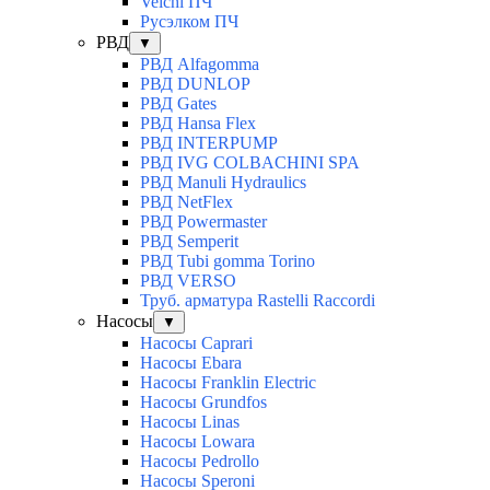
Veichi ПЧ
Русэлком ПЧ
РВД
▼
РВД Alfagomma
РВД DUNLOP
РВД Gates
РВД Hansa Flex
РВД INTERPUMP
РВД IVG COLBACHINI SPA
РВД Manuli Hydraulics
РВД NetFlex
РВД Powermaster
РВД Semperit
РВД Tubi gomma Torino
РВД VERSO
Труб. арматура Rastelli Raccordi
Насосы
▼
Насосы Caprari
Насосы Ebara
Насосы Franklin Electric
Насосы Grundfos
Насосы Linas
Насосы Lowara
Насосы Pedrollo
Насосы Speroni