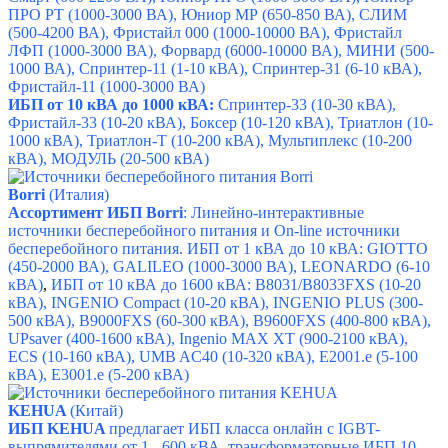
ПРО РТ
(1000-3000 ВА),
Юниор МР
(650-850 ВА),
СЛИМ
(500-4200 ВА),
Фристайл 000
(1000-10000 ВА),
Фристайл
ЛФП
(1000-3000 ВА),
Форвард
(6000-10000 ВА),
МИНИ
(500-
1000 ВА),
Спринтер-11
(1-10 кВА),
Спринтер-31
(6-10 кВА),
Фристайл-11
(1000-3000 ВА)
ИБП от 10 кВА до 1000 кВА:
Спринтер-33
(10-30 кВА),
Фристайл-33
(10-20 кВА),
Боксер
(10-120 кВА),
Триатлон
(10-
1000 кВА),
Триатлон-Т
(10-200 кВА),
Мультиплекс
(10-200
кВА),
МОДУЛЬ
(20-500 кВА)
Borri
(Италия)
Ассортимент ИБП Borri
: Линейно-интерактивные
источники бесперебойного питания и On-line источники
бесперебойного питания.
ИБП от 1 кВА до 10 кВА:
GIOTTO
(450-2000 ВА),
GALILEO
(1000-3000 ВА),
LEONARDO
(6-10
кВА)
,
ИБП от 10 кВА до 1600 кВА: B8031/B8033FXS (10-20
кВА), INGENIO Compact (10-20 кВА), INGENIO PLUS (300-
500 кВА), B9000FXS (60-300 кВА), B9600FXS (400-800 кВА),
UPsaver (400-1600 кВА), Ingenio MAX XT (900-2100 кВА),
ECS (10-160 кВА), UMB AC40 (10-320 кВА), E2001.e (5-100
кВА), E3001.e (5-200 кВА)
KEHUA
(Китай)
ИБП
KEHUA
предлагает ИБП класса онлайн с IGBT-
выпрямителями от 1 - 600 кВА, трансформаторные ИБП 10 –