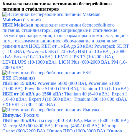
Комплексная поставка источников бесперебойного
питания и стабилизаторов
Makelsan
(Турция)
ИБП Makelsan
производит источники бесперебойного
питания, стабилизаторы, сервоприводные и статические
регуляторы напряжения, трансформаторы и комплектующие к
ним, телекоммуникационное оборудование и различные
решения для ЦОД. ИБП от 1 кВА до 20 кВА: Powerpack SE RT
(1-10 кВА), Powerpack SE (1-20 кВА) ИБП от 10 кВА до 2080
кВА: Boxer (10-120 кВА), LEVELUPS T3 (10-200 кВА),
LEVELUPS (10-1000 кВА), LION Plus (600-2000 ВА), PM (10-
2080 кВА)
ESE
(Германия)
ИБП до 15 кВА:
Powerline S800
(800 ВА),
Powerline S1000
(1000 ВА),
Powerline S1500
(1500 ВА),
Titanium T15
(1-15 кВА)
ИБП от 10 кВА до 1560 кВА:
Titanium 40
(6-40 кВА),
Expert I
(10-40 кВА),
Expert J
(10-500 кВА),
Titanium 800
(10-800 кВА),
EXPERT G
(30-1560 кВА)
Импульс
(Россия)
ИБП до 10 кВА:
Эксперт
(450-850 ВА),
М
астер
(600-1000 ВА),
Мастер МР
(600-800 ВА),
Юниор
(450-1000 ВА),
Юниор
Смарт
(600-2200 ВА),
Юниор ПРО
(1000-3000 ВА),
Юниор