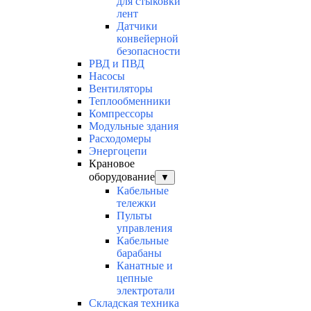
для стыковки
лент
Датчики
конвейерной
безопасности
РВД и ПВД
Насосы
Вентиляторы
Теплообменники
Компрессоры
Модульные здания
Расходомеры
Энергоцепи
Крановое
оборудование
▼
Кабельные
тележки
Пульты
управления
Кабельные
барабаны
Канатные и
цепные
электротали
Складская техника