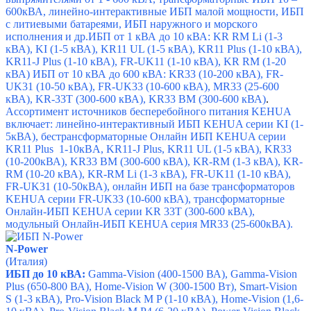
600кВА, линейно-интерактивные ИБП малой мощности, ИБП
с литиевыми батареями, ИБП наружного и морского
исполнения и др.
ИБП от 1 кВА до 10 кВА: KR RM Li (1-3
кВА), KI (1-5 кВА), KR11 UL (1-5 кВА), KR11 Plus (1-10 кВА),
KR11-J Plus (1-10 кВА), FR-UK11 (1-10 кВА), KR RM (1-20
кВА)
ИБП от 10 кВА до 600 кВА: KR33 (10-200 кВА), FR-
UK31 (10-50 кВА), FR-UK33 (10-600 кВА), MR33 (25-600
кВА), KR-33T (300-600 кВА), KR33 BM (300-600 кВА)
.
Ассортимент источников бесперебойного питания KEHUA
включает: л
инейно-интерактивный ИБП KEHUA серии KI (1-
5кВА), б
естрансформаторные Онлайн ИБП KEHUA серии
KR11 Plus 1-10кBA,
KR11-J Plus,
KR11 UL (1-5 кВА),
KR33
(10-200кВА),
KR33 BM (300-600 кВА),
KR-RM (1-3 кВА),
KR-
RM (10-20 кВА),
KR-RM Li (1-3 кВА),
FR-UK11 (1-10 кВА),
FR-UK31 (10-50кВА), о
нлайн ИБП на базе трансформаторов
KEHUA серии FR-UK33 (10-600 кВА), т
рансформаторные
Онлайн-ИБП KEHUA серии KR 33T (300-600 кВА),
м
одульный Онлайн-ИБП KEHUA серия MR33 (25-600кВА).
N-Power
(Италия)
ИБП до 10 кВА:
Gamma-Vision
(400-1500 ВА),
Gamma-Vision
Plus
(650-800 ВА),
Home-Vision W
(300-1500 Вт),
Smart-Vision
S
(1-3 кВА),
Pro-Vision Black M P
(1-10 кВА),
Home-Vision
(1,6-