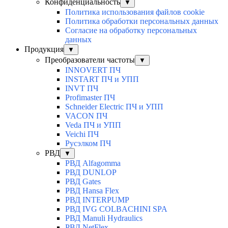
Конфиденциальность
▼
Политика использования файлов cookie
Политика обработки персональных данных
Согласие на обработку персональных
данных
Продукция
▼
Преобразователи частоты
▼
INNOVERT ПЧ
INSTART ПЧ и УПП
INVT ПЧ
Profimaster ПЧ
Schneider Electric ПЧ и УПП
VACON ПЧ
Veda ПЧ и УПП
Veichi ПЧ
Русэлком ПЧ
РВД
▼
РВД Alfagomma
РВД DUNLOP
РВД Gates
РВД Hansa Flex
РВД INTERPUMP
РВД IVG COLBACHINI SPA
РВД Manuli Hydraulics
РВД NetFlex