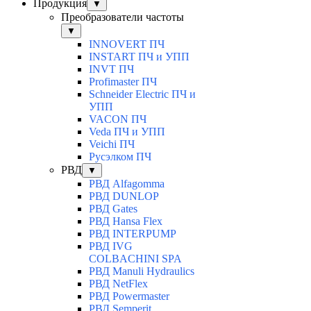
Продукция
▼
Преобразователи частоты
▼
INNOVERT ПЧ
INSTART ПЧ и УПП
INVT ПЧ
Profimaster ПЧ
Schneider Electric ПЧ и
УПП
VACON ПЧ
Veda ПЧ и УПП
Veichi ПЧ
Русэлком ПЧ
РВД
▼
РВД Alfagomma
РВД DUNLOP
РВД Gates
РВД Hansa Flex
РВД INTERPUMP
РВД IVG
COLBACHINI SPA
РВД Manuli Hydraulics
РВД NetFlex
РВД Powermaster
РВД Semperit